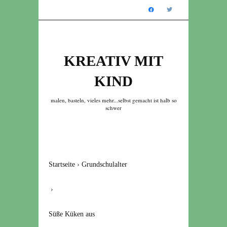
KREATIV MIT
KIND
malen, basteln, vieles mehr...selbst gemacht ist halb so
schwer
Startseite
›
Grundschulalter
›
Süße Küken aus