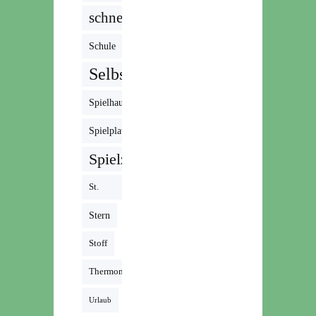
schnell
Schule
Selbstgemacht
Spielhaus
Spielplatz
Spielzeug
St.
Martin
Stern
Stoff
Thermomix
Urlaub