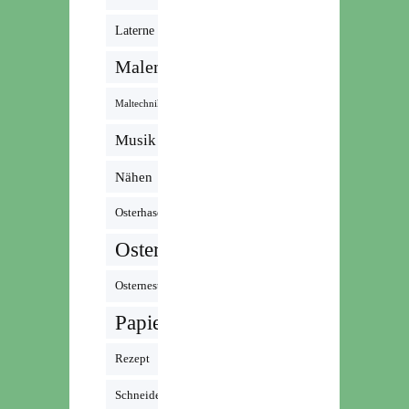
Laterne
Malen
Maltechnik
Musik /
Radio /
Nähen
Podcast
Osterhase
Ostern
Osternest
Papier
Rezept
Schneiden