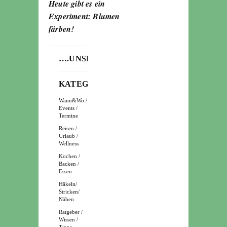
Heute gibt es ein
Experiment: Blumen
färben!
….UNSERE
KATEGORIEN
Wann&Wo /
Events /
Termine
Reisen /
Urlaub /
Wellness
Kochen /
Backen /
Essen
Häkeln/
Stricken/
Nähen
Ratgeber /
Wissen /
Tipps