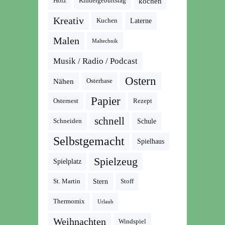
kochen
Holz
Kindergeburtstag
Kreativ
Kuchen
Laterne
Malen
Maltechnik
Musik / Radio / Podcast
Ostern
Nähen
Osterhase
Papier
Osternest
Rezept
schnell
Schneiden
Schule
Selbstgemacht
Spielhaus
Spielzeug
Spielplatz
St. Martin
Stern
Stoff
Thermomix
Urlaub
Weihnachten
Windspiel