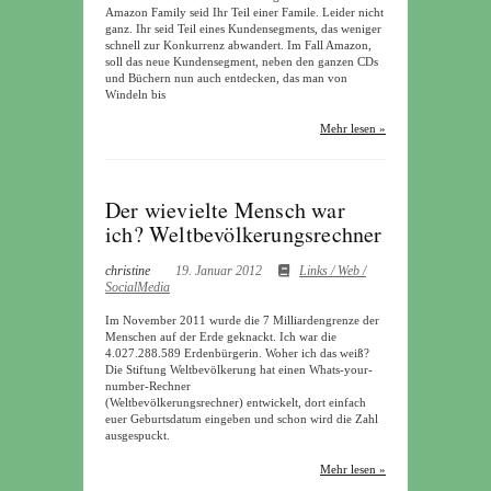
Amazon Family seid Ihr Teil einer Famile. Leider nicht
ganz. Ihr seid Teil eines Kundensegments, das weniger
schnell zur Konkurrenz abwandert. Im Fall Amazon,
soll das neue Kundensegment, neben den ganzen CDs
und Büchern nun auch entdecken, das man von
Windeln bis
Mehr lesen »
Der wievielte Mensch war
ich? Weltbevölkerungsrechner
christine
19. Januar 2012
Links / Web /
SocialMedia
Im November 2011 wurde die 7 Milliardengrenze der
Menschen auf der Erde geknackt. Ich war die
4.027.288.589 Erdenbürgerin. Woher ich das weiß?
Die Stiftung Weltbevölkerung hat einen Whats-your-
number-Rechner
(Weltbevölkerungsrechner) entwickelt, dort einfach
euer Geburtsdatum eingeben und schon wird die Zahl
ausgespuckt.
Mehr lesen »