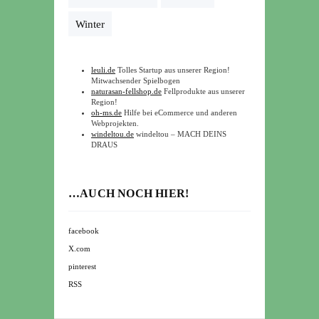
Winter
leuli.de
Tolles Startup aus unserer Region!
Mitwachsender Spielbogen
naturasan-fellshop.de
Fellprodukte aus unserer
Region!
oh-ms.de
Hilfe bei eCommerce und anderen
Webprojekten.
windeltou.de
windeltou – MACH DEINS
DRAUS
…AUCH NOCH HIER!
facebook
X.com
pinterest
RSS