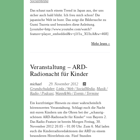
SocialMedia
Das schaut nach einem Trend in Japan aus, der uns
sicher auch bald blüht. Ich freu mich schon! Die
japanische Welt ist bunt. Das zeigt die Bildersuche zu
Gumi Tsureta und besonders diese Anleitung.
[youtube=http://www.youtube.com/watch?
feature=player_embedded&v=j1f1u_XUlxA&w=468]
Mehr lesen »
Veranstaltung – ARD-
Radionacht für Kinder
michael
29. November 2012
Grundschulalter
,
Links / Web / SocialMedia
,
Musik /
Radio / Podcast
,
Wann&Wo / Events / Termine
Ein kurzfristiger Hinweis zu einer wahrscheinlich
hörenswerten Veranstaltung. Schlagt euch die Nacht
mit euren Kindern um die Ohren bei der „schaurig-
schönen ARD-Radionacht für Kinder“ von Bayern 2.
Das Radio-Feature ist bereits Morgen Freitag, 30.
November 2012 20.05 – 01.00 Uhr. Zum 6. Mal laden
euch die Kinderradioredaktionen der ARD zu einem
besonderen Hörerlebnis ein. Fünf Stunden