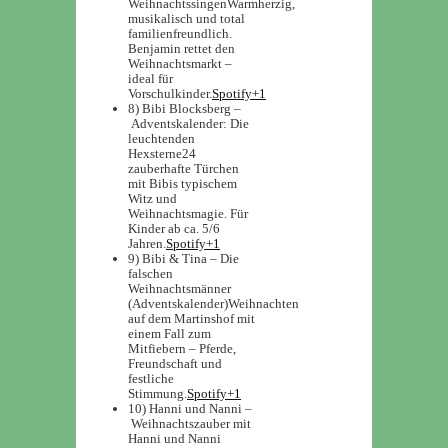
Weihnachtssingen
Warmherzig,
musikalisch und total
familienfreundlich.
Benjamin rettet den
Weihnachtsmarkt –
ideal für
Vorschulkinder.
Spotify+1
8) Bibi Blocksberg –
Adventskalender: Die
leuchtenden
Hexsterne
24
zauberhafte Türchen
mit Bibis typischem
Witz und
Weihnachtsmagie. Für
Kinder ab ca. 5/6
Jahren.
Spotify+1
9) Bibi & Tina – Die
falschen
Weihnachtsmänner
(Adventskalender)
Weihnachten
auf dem Martinshof mit
einem Fall zum
Mitfiebern – Pferde,
Freundschaft und
festliche
Stimmung.
Spotify+1
10) Hanni und Nanni –
Weihnachtszauber mit
Hanni und Nanni