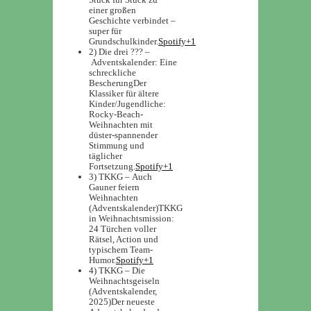
einer großen
Geschichte verbindet –
super für
Grundschulkinder.
Spotify+1
2) Die drei ??? –
Adventskalender: Eine
schreckliche
Bescherung
Der
Klassiker für ältere
Kinder/Jugendliche:
Rocky-Beach-
Weihnachten mit
düster-spannender
Stimmung und
täglicher
Fortsetzung.
Spotify+1
3) TKKG – Auch
Gauner feiern
Weihnachten
(Adventskalender)
TKKG
in Weihnachtsmission:
24 Türchen voller
Rätsel, Action und
typischem Team-
Humor.
Spotify+1
4) TKKG – Die
Weihnachtsgeiseln
(Adventskalender,
2025)
Der neueste