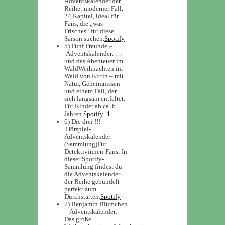
Adventskalender der
Reihe: moderner Fall,
24 Kapitel, ideal für
Fans, die „was
Frisches“ für diese
Saison suchen.
Spotify
5) Fünf Freunde –
Adventskalender: …
und das Abenteuer im
Wald
Weihnachten im
Wald von Kirrin – mit
Natur, Geheimnissen
und einem Fall, der
sich langsam entfaltet.
Für Kinder ab ca. 6
Jahren.
Spotify+1
6) Die drei !!! –
Hörspiel-
Adventskalender
(Sammlung)
Für
Detektivinnen-Fans: In
dieser Spotify-
Sammlung findest du
die Adventskalender
der Reihe gebündelt –
perfekt zum
Durchstarten.
Spotify
7) Benjamin Blümchen
– Adventskalender:
Das große