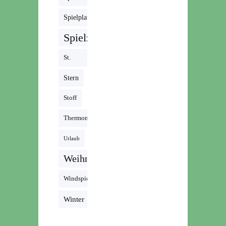
Spielplatz
Spielzeug
St.
Martin
Stern
Stoff
Thermomix
Urlaub
Weihnachten
Windspiel
Winter