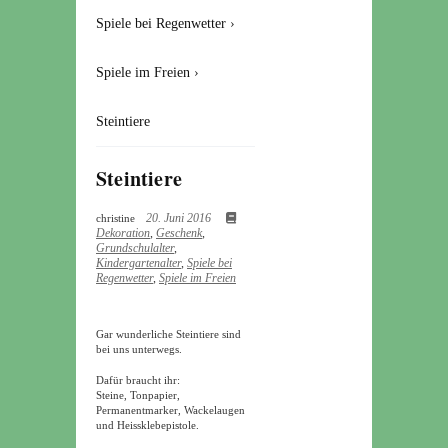
Spiele bei Regenwetter
›
Spiele im Freien
›
Steintiere
Steintiere
20. Juni 2016
christine
Dekoration
,
Geschenk
,
Grundschulalter
,
Kindergartenalter
,
Spiele bei
Regenwetter
,
Spiele im Freien
Gar wunderliche Steintiere sind
bei uns unterwegs.
Dafür braucht ihr:
Steine, Tonpapier,
Permanentmarker, Wackelaugen
und Heissklebepistole.