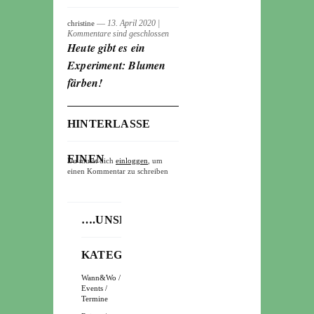
― 13. April 2020
|
christine
Kommentare sind geschlossen
Heute gibt es ein
Experiment: Blumen
färben!
HINTERLASSE
EINEN
Du musst dich
einloggen
, um
einen Kommentar zu schreiben
KOMMENTAR
….UNSERE
KATEGORIEN
Wann&Wo /
Events /
Termine