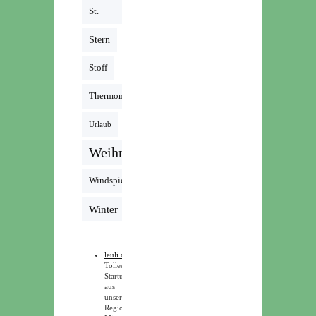
St.
Martin
Stern
Stoff
Thermomix
Urlaub
Weihnachten
Windspiel
Winter
leuli.de
Tolles
Startup
aus
unserer
Region!