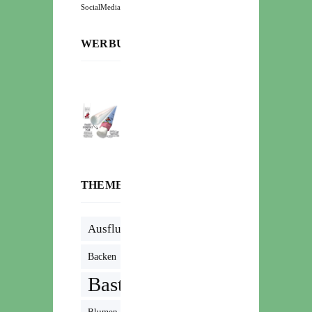
SocialMedia
WERBUNG:
THEMENWOLKE
Ausflug
Backen
Basteln
Blumen