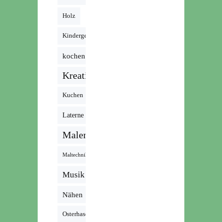
Holz
Kindergeburtstag
kochen
Kreativ
Kuchen
Laterne
Malen
Maltechnik
Musik /
Radio /
Nähen
Podcast
Osterhase