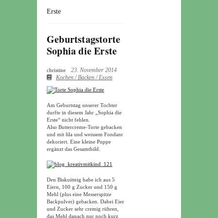
Erste
Geburtstagstorte
Sophia die Erste
23. November 2014
christine
Kochen / Backen / Essen
Am Geburtstag unserer Tochter
durfte in diesem Jahr „Sophia die
Erste“ nicht fehlen.
Also Buttercreme-Torte gebacken
und mit lila und weissem Fondant
dekoriert. Eine kleine Puppe
ergänzt das Gesamtbild.
Den Biskuitteig habe ich aus 5
Eiern, 100 g Zucker und 150 g
Mehl (plus eine Messerspitze
Backpulver) gebacken. Dabei Eier
und Zucker sehr cremig rühren,
das Mehl danach nur noch kurz