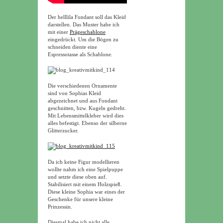
Der helllila Fondant soll das Kleid
darstellen. Das Muster habe ich
mit einer
Prägeschablone
eingedrückt. Um die Bögen zu
schneiden diente eine
Espressotasse als Schablone.
Die verschiedenen Ornamente
sind von Sophias Kleid
abgezeichnet und aus Fondant
geschnitten, bzw. Kugeln gedreht.
Mit Lebensmittelkleber wird dies
alles befestigt. Ebenso der silberne
Glitterzucker.
Da ich keine Figur modellieren
wollte nahm ich eine Spielpuppe
und setzte diese oben auf.
Stabilisiert mit einem Holzspieß.
Diese kleine Sophia war eines der
Geschenke für unsere kleine
Prinzessin.
Diesmal habe ich nicht alle