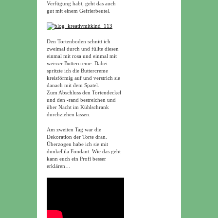
Verfügung habt, geht das auch
gut mit einem Gefrierbeutel.
Den Tortenboden schnitt ich
zweimal durch und füllte diesen
einmal mit rosa und einmal mit
weisser Buttercreme. Dabei
spritzte ich die Buttercreme
kreisförmig auf und verstrich sie
danach mit dem Spatel.
Zum Abschluss den Tortendeckel
und den -rand bestreichen und
über Nacht im Kühlschrank
durchziehen lassen.
Am zweiten Tag war die
Dekoration der Torte dran.
Überzogen habe ich sie mit
dunkellila Fondant. Wie das geht
kann euch ein Profi besser
erklären…