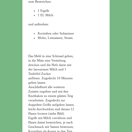
zum Bestreichen:
1 Eigelb
1 EL Milch
und außerdem:
Korinthen oder Sultaninen
Mohn, Leinsamen, Sesam
Das Mehl in eine Schüssel geben,
in die Mitte eine Vertiefung
drücken und die Hefe darin mit
der lauwarmen Milch und 1
Teelöffel Zucker
auflösen. Zugedeckt 10 Minuten
gehen lassen.
Anschließend alle weiteren
Zutaten zugeben und mit den
Knethaken zu einem glatten Teig
verarbeiten.
Zugedeckt zur
doppelten Größe aufgehen lassen,
leicht durchwirken und daraus 12
Hasen formen (siehe Bild).
Eigelb mit Milch verrühren und
Hasen damit bestreichen, je nach
Geschmack mit Samen bestreuen,
Korinthen als Augen in den Teig