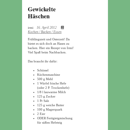
Gewickelte
Häschen
16. April 2012
irmi
Kochen / Backen / Essen
Frühlingszeit und Osterzeit! Da
bietet es sich doch an Hasen zu
backen. Hier ein Rezept von Irmi!
Viel Spaß beim Nachbacken.
Das braucht ihr dafür:
Schüssel
Küchenmaschine
500 g Mehl
1 Würfel frische Hefe
(oder 2 P. Trockenhefe)
1/8 l lauwarme Milch
125 g Zucker
1 Pr Salz
125 g weiche Butter
100 g Magerquark
2 Eier
ODER Fertigteigmischung
für süßen Hefeteig