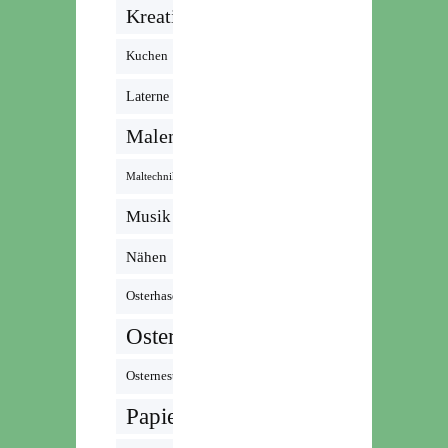
Kreativ
Kuchen
Laterne
Malen
Maltechnik
Musik /
Radio /
Nähen
Podcast
Osterhase
Ostern
Osternest
Papier