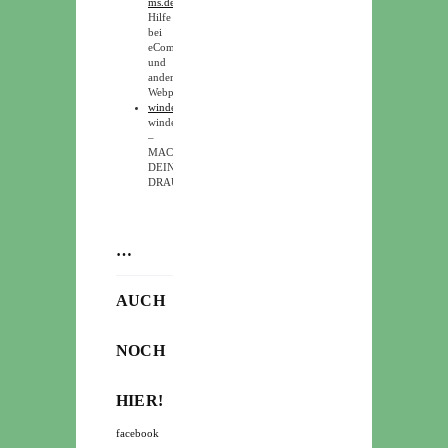
ms.de
Hilfe
bei
eCommerce
und
anderen
Webprojekten.
windeltou.de
windeltou
–
MACH
DEINS
DRAUS
…
AUCH
NOCH
HIER!
facebook