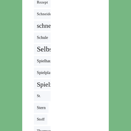
Rezept
Schneiden
schnell
Schule
Selbstgemacht
Spielhaus
Spielplatz
Spielzeug
St.
Martin
Stern
Stoff
Thermomix