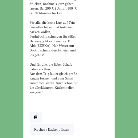
drücken, nochmals kurz gehen
lassen. Bei 200°C (Umluft 180 °C)
ca. 20 Minuten backen.
Für alle, die keine Lust auf Teig
herstellen haben und trotzdem
backen wollen,
Fertigbackmischungen für süßen
Hefeteig gibt es überall (z. B.
Aldi, EDEKA). Nur Wasser mit
Backmischung durchkneten und
los geht’s!
Und für alle, die lieber Schafe
haben als Hasen:
Aus dem Teig lauter gleich große
Kugen formen und zum Schaf
zusammen setzen. Auch schon für
die allerkleinsten Küchenhelfer
geeignet!
Kochen / Backen / Essen