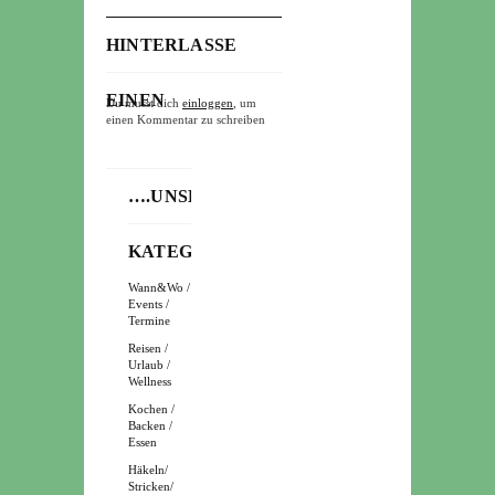
HINTERLASSE
EINEN
Du musst dich
einloggen
, um
einen Kommentar zu schreiben
KOMMENTAR
….UNSERE
KATEGORIEN
Wann&Wo /
Events /
Termine
Reisen /
Urlaub /
Wellness
Kochen /
Backen /
Essen
Häkeln/
Stricken/