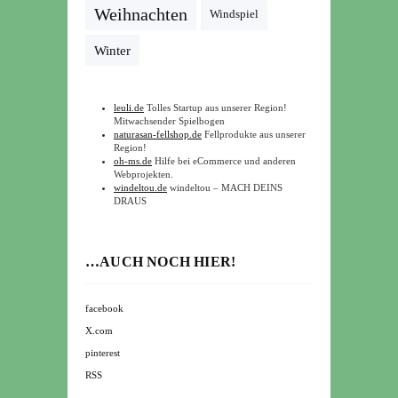
Weihnachten
Windspiel
Winter
leuli.de
Tolles Startup aus unserer Region!
Mitwachsender Spielbogen
naturasan-fellshop.de
Fellprodukte aus unserer
Region!
oh-ms.de
Hilfe bei eCommerce und anderen
Webprojekten.
windeltou.de
windeltou – MACH DEINS
DRAUS
…AUCH NOCH HIER!
facebook
X.com
pinterest
RSS