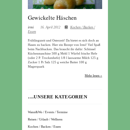
Gewickelte Häschen
irmi
16. April 2012
Kochen / Backen /
Essen
Frühlingszeit und Osterzeit! Da bietet es sich doch an
Hasen zu backen. Hier ein Rezept von Irmi! Viel Spaß
beim Nachbacken. Das braucht ihr dafür: Schüssel
Küchenmaschine 500 g Mehl 1 Würfel frische Hefe
(oder 2 P. Trockenhefe) 1/8 l lauwarme Milch 125 g
Zucker 1 Pr Salz 125 g weiche Butter 100 g
Magerquark
Mehr lesen »
….UNSERE KATEGORIEN
Wann&Wo / Events / Termine
Reisen / Urlaub / Wellness
Kochen / Backen / Essen