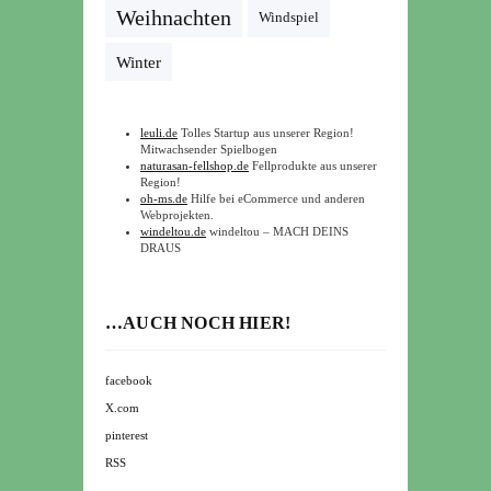
Weihnachten
Windspiel
Winter
leuli.de
Tolles Startup aus unserer Region!
Mitwachsender Spielbogen
naturasan-fellshop.de
Fellprodukte aus unserer
Region!
oh-ms.de
Hilfe bei eCommerce und anderen
Webprojekten.
windeltou.de
windeltou – MACH DEINS
DRAUS
…AUCH NOCH HIER!
facebook
X.com
pinterest
RSS