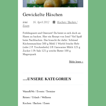
Gewickelte Häschen
irmi
16. April 2012
Kochen / Backen /
Essen
Frühlingszeit und Osterzeit! Da bietet es sich doch an
Hasen zu backen. Hier ein Rezept von Irmi! Viel Spaß
beim Nachbacken. Das braucht ihr dafür: Schüssel
Küchenmaschine 500 g Mehl 1 Würfel frische Hefe
(oder 2 P. Trockenhefe) 1/8 l lauwarme Milch 125 g
Zucker 1 Pr Salz 125 g weiche Butter 100 g
Magerquark
Mehr lesen »
….UNSERE KATEGORIEN
Wann&Wo / Events / Termine
Reisen / Urlaub / Wellness
Kochen / Backen / Essen