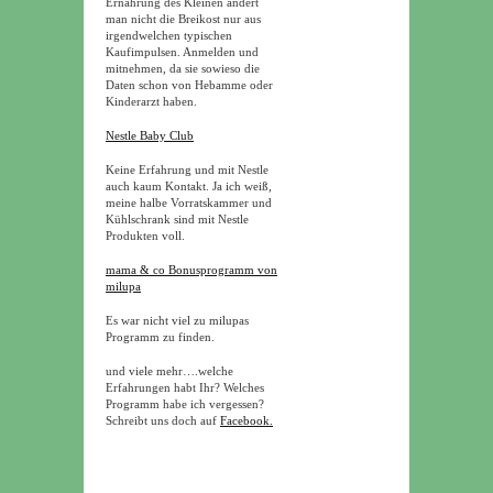
Ernährung des Kleinen ändert
man nicht die Breikost nur aus
irgendwelchen typischen
Kaufimpulsen. Anmelden und
mitnehmen, da sie sowieso die
Daten schon von Hebamme oder
Kinderarzt haben.
Nestle Baby Club
Keine Erfahrung und mit Nestle
auch kaum Kontakt. Ja ich weiß,
meine halbe Vorratskammer und
Kühlschrank sind mit Nestle
Produkten voll.
mama & co Bonusprogramm von
milupa
Es war nicht viel zu milupas
Programm zu finden.
und viele mehr….welche
Erfahrungen habt Ihr? Welches
Programm habe ich vergessen?
Schreibt uns doch auf
Facebook.