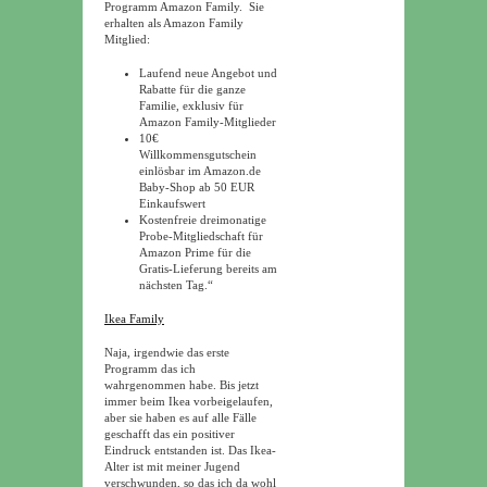
Programm Amazon Family. Sie
erhalten als Amazon Family
Mitglied:
Laufend neue Angebot und
Rabatte für die ganze
Familie, exklusiv für
Amazon Family-Mitglieder
10€
Willkommensgutschein
einlösbar im Amazon.de
Baby-Shop ab 50 EUR
Einkaufswert
Kostenfreie dreimonatige
Probe-Mitgliedschaft für
Amazon Prime für die
Gratis-Lieferung bereits am
nächsten Tag.“
Ikea Family
Naja, irgendwie das erste
Programm das ich
wahrgenommen habe. Bis jetzt
immer beim Ikea vorbeigelaufen,
aber sie haben es auf alle Fälle
geschafft das ein positiver
Eindruck entstanden ist. Das Ikea-
Alter ist mit meiner Jugend
verschwunden, so das ich da wohl