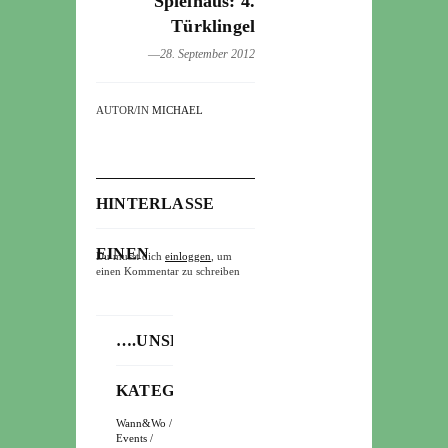
Spielhaus: 4.
Türklingel
―28. September 2012
AUTOR/IN
MICHAEL
HINTERLASSE
EINEN
Du musst dich
einloggen
, um
einen Kommentar zu schreiben
KOMMENTAR
….UNSERE
KATEGORIEN
Wann&Wo /
Events /