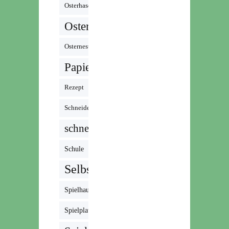
Podcast
Osterhase
Ostern
Osternest
Papier
Rezept
Schneiden
schnell
Schule
Selbstgemacht
Spielhaus
Spielplatz