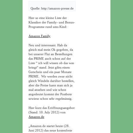
Quelle: http://amazon-presse.de
Hier so eine kleine Liste der
Klassiker der Family- und Bonus-
Programme rund ums Kind:
Amazon Family
Neu und interessant. Hab da
gleich mal mein Ok gegeben, da
bei unserer Flut an Bestellungen
das PRIME auch schon auf der
Liste “ ich will wissen ob das was
bringt“ stand. Jetzt gibts einen
Gutschein und ein paar Monate
PRIME. Wir werden zwar nicht
gleich Windeln darüber bestellen,
aber die Preise kann man sich ja
mal ansehen und wie schon
angedeutet kommt der Postbote
sowieso schon sehr regelmässig.
Hier kurz das Eröffnungsangebot
(Stand: 10. July 2012) von
Amazon.de
„Amazon.de startet heute (28.
Juni 2012) das neue kostenfreie