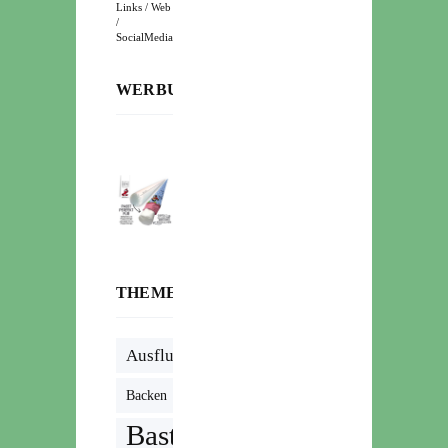
Links / Web
/
SocialMedia
WERBUNG:
THEMENWOLKE
Ausflug
Backen
Basteln