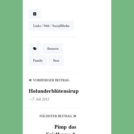
Links / Web / SocialMedia
Amazon
Family
Ikea
VORHERIGER BEITRAG
Holunderblütensirup
―7. Juli 2012
NÄCHSTER BEITRAG
Pimp das