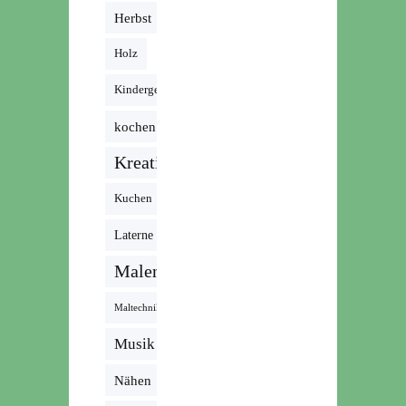
Herbst
Holz
Kindergeburtstag
kochen
Kreativ
Kuchen
Laterne
Malen
Maltechnik
Musik /
Radio /
Nähen