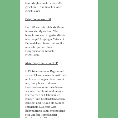
kein Mitglied mehr werde. Als
gleich mit 18 mitmachen oder
gleich lassen.
Baby Bonus von DM
Der DM war für mich als Mann
immer ein Mysterium. Wer
braucht soviele Drogerie-Märkte
überhaupt? Als junger Vater mit
Einkaufslisten bewaffnet weiß ich
nun sehr gut wer diese
Drogeriemarkte braucht –
FAMILIEN.
Mein Baby Club von HiPP
HiPP ist aus unserer Region und
zu den Elternpaketen ist natürlich
nicht viel zu sagen. Jeder macht
mit, nur gibt es zu diesen
Datenkraken keine Talk-Shows
wie über Facebook und Google.
Hier werden seit Jahrzehnten
Kinder- und Mütterdatenbanken
gepflegt und fleissig als Kunden
entwickelt. Das erste Glas
Babynahrung kann entscheidend
sein und bei komplizierter