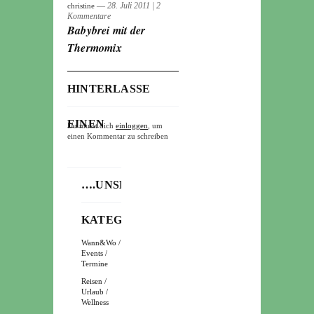
― 28. Juli 2011
|
2
christine
Kommentare
Babybrei mit der
Thermomix
HINTERLASSE
EINEN
Du musst dich
einloggen
, um
einen Kommentar zu schreiben
KOMMENTAR
….UNSERE
KATEGORIEN
Wann&Wo /
Events /
Termine
Reisen /
Urlaub /
Wellness