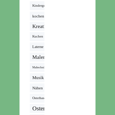
Kindergeburtstag
kochen
Kreativ
Kuchen
Laterne
Malen
Maltechnik
Musik /
Radio /
Nähen
Podcast
Osterhase
Ostern