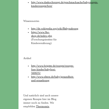
http://www.daskochrezept.de/geschmacksache/babyrezepte-
kinderrezepte/brei/
Wissenswertes
http://de.wikipedia.org/wiki/Babynahrung
https://www.fke-
shop.de/index.php
(Forschungsinstitut für
Kinderernährung)
Artikel
http://www.brigitte.de/rezepte/rezepte-
fuer-kinder/babybrei-
560635/
http://www.eltern.de/baby/gesundheit-
und-ernaehrung
Und natürlich sind auch unsere
eigenen Rezepte hier im Blog
immer noch zu finden. Wir
empfehlen
Thermomix