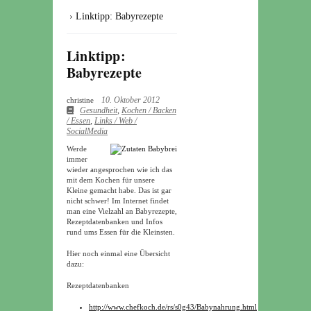
›
Linktipp: Babyrezepte
Linktipp:
Babyrezepte
10. Oktober 2012
christine
Gesundheit
,
Kochen / Backen
/ Essen
,
Links / Web /
SocialMedia
Werde
immer
wieder angesprochen wie ich das
mit dem Kochen für unsere
Kleine gemacht habe. Das ist gar
nicht schwer! Im Internet findet
man eine Vielzahl an Babyrezepte,
Rezeptdatenbanken und Infos
rund ums Essen für die Kleinsten.
Hier noch einmal eine Übersicht
dazu:
Rezeptdatenbanken
http://www.chefkoch.de/rs/s0g43/Babynahrung.html