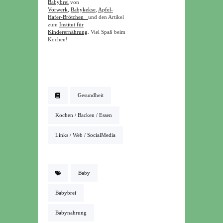
Babybrei
von
Vorwerk
,
Babykekse
,
Apfel-
Hafer-Brötchen
und den Artikel
zum
Institut für
Kinderernährung
. Viel Spaß beim
Kochen!
Gesundheit
Kochen / Backen / Essen
Links / Web / SocialMedia
Baby
Babybrei
Babynahrung