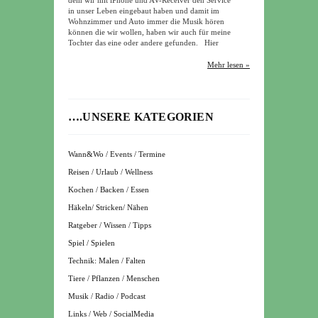
dem wir mit iPhone und AV-Receiver den Service
in unser Leben eingebaut haben und damit im
Wohnzimmer und Auto immer die Musik hören
können die wir wollen, haben wir auch für meine
Tochter das eine oder andere gefunden. Hier
Mehr lesen »
….UNSERE KATEGORIEN
Wann&Wo / Events / Termine
Reisen / Urlaub / Wellness
Kochen / Backen / Essen
Häkeln/ Stricken/ Nähen
Ratgeber / Wissen / Tipps
Spiel / Spielen
Technik: Malen / Falten
Tiere / Pflanzen / Menschen
Musik / Radio / Podcast
Links / Web / SocialMedia