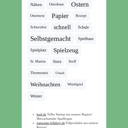
Ostern
Nähen
Osterhase
Papier
Osternest
Rezept
schnell
Schneiden
Schule
Selbstgemacht
Spielhaus
Spielzeug
Spielplatz
St. Martin
Stern
Stoff
Thermomix
Urlaub
Weihnachten
Windspiel
Winter
leuli.de
Tolles Startup aus unserer Region!
Mitwachsender Spielbogen
naturasan-fellshop.de
Fellprodukte aus unserer
Region!