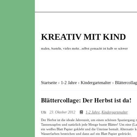
KREATIV MIT KIND
malen, basteln, vieles mehr...selbst gemacht ist halb so schwer
Startseite
›
1-2 Jahre
›
Kindergartenalter
›
Blättercollag
Blättercollage: Der Herbst ist da!
23. Oktober 2012
1-2 Jahre
,
Kindergartenalter
Ulli
Der Herbst ist die ideale Jahreszeit, um einen schönen Spaziergang
Tannenzapfen und natürlich jede Menge bunte Blätter! Um eine (Laub
ein weißes Blatt Papier geklebt und die Umrisse bemalt. Alternativ 
Wasserfarben bestrichen und dann auf ein Blatt Papier gedrückt.