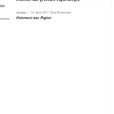
aus
― 14. April 2017
|
Kein Kommentar
christine
Osternest aus Papier
n machen