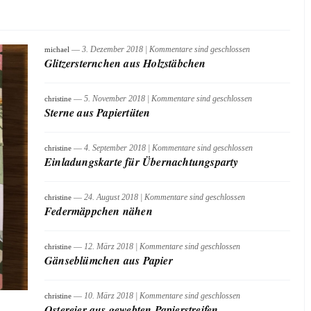
― 3. Dezember 2018
|
Kommentare sind geschlossen
michael
Glitzersternchen aus Holzstäbchen
― 5. November 2018
|
Kommentare sind geschlossen
christine
Sterne aus Papiertüten
― 4. September 2018
|
Kommentare sind geschlossen
christine
Einladungskarte für Übernachtungsparty
― 24. August 2018
|
Kommentare sind geschlossen
christine
Federmäppchen nähen
― 12. März 2018
|
Kommentare sind geschlossen
christine
Gänseblümchen aus Papier
― 10. März 2018
|
Kommentare sind geschlossen
christine
Ostereier aus gewebten Papierstreifen