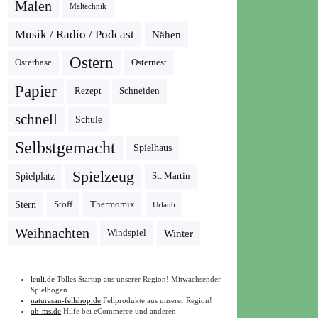
Malen
Maltechnik
Musik / Radio / Podcast
Nähen
Ostern
Osterhase
Osternest
Papier
Rezept
Schneiden
schnell
Schule
Selbstgemacht
Spielhaus
Spielzeug
Spielplatz
St. Martin
Stern
Stoff
Thermomix
Urlaub
Weihnachten
Winter
Windspiel
leuli.de
Tolles Startup aus unserer Region! Mitwachsender
Spielbogen
naturasan-fellshop.de
Fellprodukte aus unserer Region!
oh-ms.de
Hilfe bei eCommerce und anderen