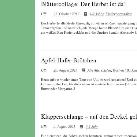
Blättercollage: Der Herbst ist da!
Ulli
23. Oktober 2012
1-2 Jahre
,
Kindergartenalter
Der Herbst ist die ideale Jahreszeit, um einen schönen Spaziergang
Tannenzapfen und natürlich jede Menge bunte Blätter! Um eine (Laub
ein weißes Blatt Papier geklebt und die Umrisse bemalt. Alternativ k
Apfel-Hafer-Brötchen
Ulli
29. August 2011
Alle Altersstufen
,
Kochen / Backen
Heute gibt es wieder einen Tipp von Ulli, es wird gebacken! Und zw
können mitbacken, für die kleinen ist es einfach nur lecker (für mi
Butter oder Margarine 3
Klapperschlange – auf den Deckel 
Ulli
5. August 2011
0-1 Jahr
Für diejenigen, die Babygläschen benutzen, sammeln sich irgendw