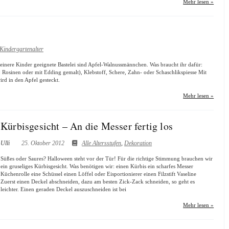
Mehr lesen »
Kindergartenalter
kleinere Kinder geeignete Bastelei sind Apfel-Walnussmännchen. Was braucht ihr dafür:
: Rosinen oder mit Edding gemalt), Klebstoff, Schere, Zahn- oder Schaschlikspiesse Mit
rd in den Apfel gesteckt.
Mehr lesen »
Kürbisgesicht – An die Messer fertig los
Ulli
25. Oktober 2012
Alle Altersstufen
,
Dekoration
Süßes oder Saures? Halloween steht vor der Tür! Für die richtige Stimmung brauchen wir
ein gruseliges Kürbisgesicht. Was benötigen wir: einen Kürbis ein scharfes Messer
Küchenrolle eine Schüssel einen Löffel oder Eisportionierer einen Filzstift Vaseline
Zuerst einen Deckel abschneiden, dazu am besten Zick-Zack schneiden, so geht es
leichter. Einen geraden Deckel auszuschneiden ist bei
Mehr lesen »