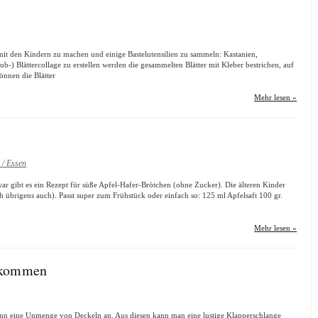
 mit den Kindern zu machen und einige Bastelutensilien zu sammeln: Kastanien,
-) Blättercollage zu erstellen werden die gesammelten Blätter mit Kleber bestrichen, auf
önnen die Blätter
Mehr lesen »
 / Essen
ar gibt es ein Rezept für süße Apfel-Hafer-Brötchen (ohne Zucker). Die älteren Kinder
ch übrigens auch). Passt super zum Frühstück oder einfach so: 125 ml Apfelsaft 100 gr.
Mehr lesen »
gekommen
ann eine Unmenge von Deckeln an. Aus diesen kann man eine lustige Klapperschlange