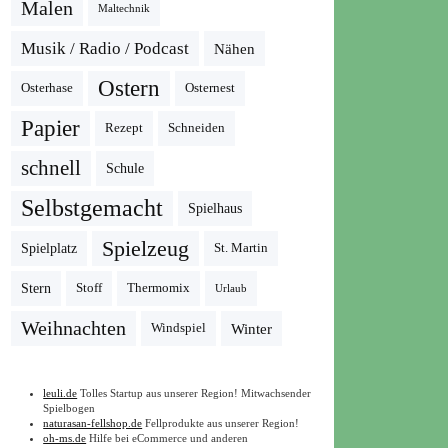
Malen
Maltechnik
Musik / Radio / Podcast
Nähen
Ostern
Osterhase
Osternest
Papier
Rezept
Schneiden
schnell
Schule
Selbstgemacht
Spielhaus
Spielzeug
Spielplatz
St. Martin
Stern
Stoff
Thermomix
Urlaub
Weihnachten
Winter
Windspiel
leuli.de
Tolles Startup aus unserer Region! Mitwachsender
Spielbogen
naturasan-fellshop.de
Fellprodukte aus unserer Region!
oh-ms.de
Hilfe bei eCommerce und anderen