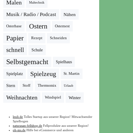
Malen
Maltechnik
Musik / Radio / Podcast
Nähen
Ostern
Osterhase
Osternest
Papier
Rezept
Schneiden
schnell
Schule
Selbstgemacht
Spielhaus
Spielzeug
Spielplatz
St. Martin
Stern
Stoff
Thermomix
Urlaub
Weihnachten
Winter
Windspiel
leuli.de
Tolles Startup aus unserer Region! Mitwachsender
Spielbogen
naturasan-fellshop.de
Fellprodukte aus unserer Region!
oh-ms.de
Hilfe bei eCommerce und anderen