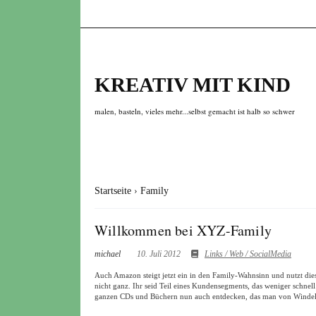
KREATIV MIT KIND
malen, basteln, vieles mehr...selbst gemacht ist halb so schwer
Startseite
›
Family
Willkommen bei XYZ-Family
michael
10. Juli 2012
Links / Web / SocialMedia
Auch Amazon steigt jetzt ein in den Family-Wahnsinn und nutzt die
nicht ganz. Ihr seid Teil eines Kundensegments, das weniger schn
ganzen CDs und Büchern nun auch entdecken, das man von Windel