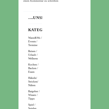
einen Kommentar zu schreiben
KOMMENTAR
….UNSERE
KATEGORIEN
Wann&Wo /
Events /
Termine
Reisen /
Urlaub /
Wellness
Kochen /
Backen /
Essen
Häkeln/
Stricken/
Nähen
Ratgeber /
Wissen /
Tipps
Spiel /
Spielen