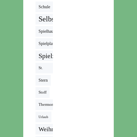
Schule
Selbstgemacht
Spielhaus
Spielplatz
Spielzeug
St.
Martin
Stern
Stoff
Thermomix
Urlaub
Weihnachten