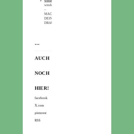
windeltou.de
windeltou
–
MACH
DEINS
DRAUS
…
AUCH
NOCH
HIER!
facebook
X.com
pinterest
RSS