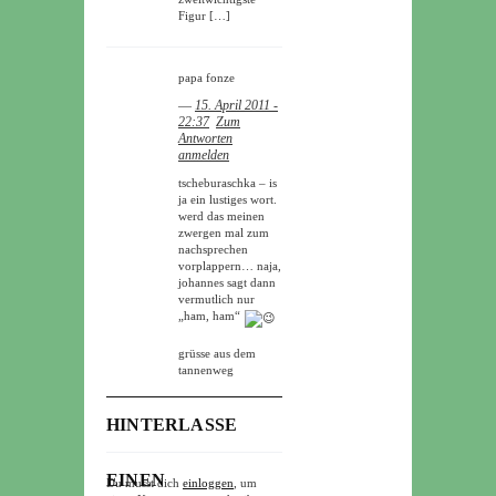
Figur […]
papa fonze
―
15. April 2011 -
22:37
Zum
Antworten
anmelden
tscheburaschka – is
ja ein lustiges wort.
werd das meinen
zwergen mal zum
nachsprechen
vorplappern… naja,
johannes sagt dann
vermutlich nur
„ham, ham“
grüsse aus dem
tannenweg
HINTERLASSE
EINEN
Du musst dich
einloggen
, um