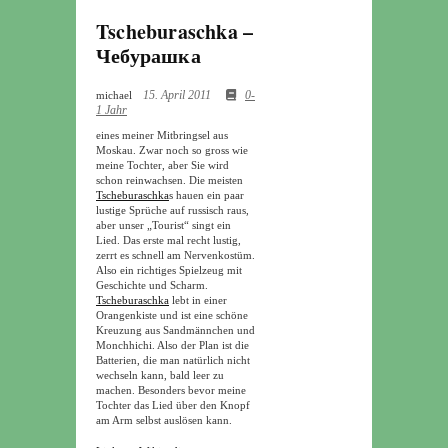
Tscheburaschka –
Чебурашка
15. April 2011
0-
michael
1 Jahr
eines meiner Mitbringsel aus
Moskau. Zwar noch so gross wie
meine Tochter, aber Sie wird
schon reinwachsen. Die meisten
Tscheburaschka
s hauen ein paar
lustige Sprüche auf russisch raus,
aber unser „Tourist“ singt ein
Lied. Das erste mal recht lustig,
zerrt es schnell am Nervenkostüm.
Also ein richtiges Spielzeug mit
Geschichte und Scharm.
Tscheburaschka
lebt in einer
Orangenkiste und ist eine schöne
Kreuzung aus Sandmännchen und
Monchhichi. Also der Plan ist die
Batterien, die man natürlich nicht
wechseln kann, bald leer zu
machen. Besonders bevor meine
Tochter das Lied über den Knopf
am Arm selbst auslösen kann.