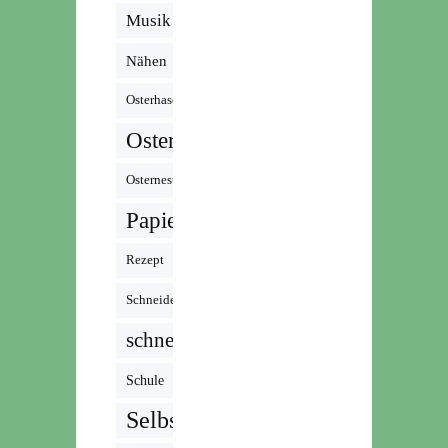
Musik /
Radio /
Nähen
Podcast
Osterhase
Ostern
Osternest
Papier
Rezept
Schneiden
schnell
Schule
Selbstgemacht