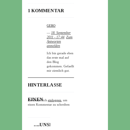
1 KOMMENTAR
GERO
―
18. September
2011 - 17:44
Zum
Antworten
anmelden
Ich bin gerade eben
das erste mal auf
den Blog
gekommen. Gefaellt
mir ziemlich gut.
HINTERLASSE
EINEN
Du musst dich
einloggen
, um
einen Kommentar zu schreiben
KOMMENTAR
….UNSERE