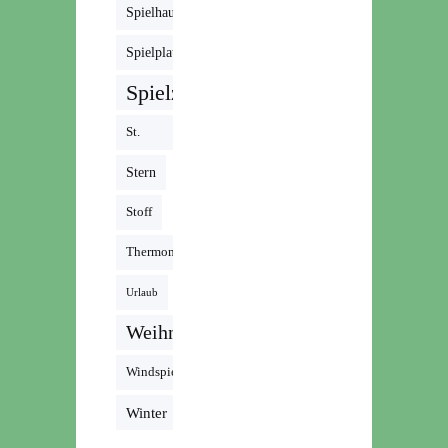
Spielhaus
Spielplatz
Spielzeug
St.
Martin
Stern
Stoff
Thermomix
Urlaub
Weihnachten
Windspiel
Winter