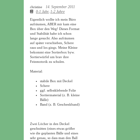
14. September 2011
christine
0-1 Jahr
,
1-2 Jahre
Eigentlich wollte ich mein Büro
aufräumen, ABER mir kam eine
Box über den Weg! Dieses Format
und Stabilität habe ich schon
lange gesucht. Also aufräumen
auf später verschieben, Schere
raus und los gings. Meine Kleine
bekommt eine Sortierbox byw.
Sortierwürfel um brav ihre
Feinmotorik zu schulen.
Material:
stabile Box mit Deckel
Schere
ggf. selbstklebende Folie
Sortiermaterial (z. B. kleine
Bälle)
Band (z. B. Geschenkband)
Zwei Löcher in den Deckel
geschnitten (eines etwas größer
wie die geplanten Bälle und eines
sehr genau, so dass man den Ball