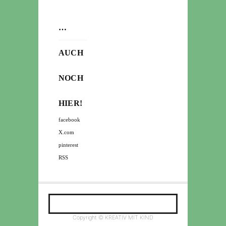
…
AUCH
NOCH
HIER!
facebook
X.com
pinterest
RSS
Copyright © KREATIV MIT KIND