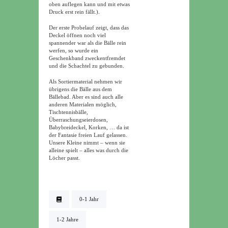
oben auflegen kann und mit etwas
Druck erst rein fällt.).
Der erste Probelauf zeigt, dass das
Deckel öffnen noch viel
spannender war als die Bälle rein
werfen, so wurde ein
Geschenkband zweckentfremdet
und die Schachtel zu gebunden.
Als Sortiermaterial nehmen wir
übrigens die Bälle aus dem
Bällebad. Aber es sind auch alle
anderen Materialen möglich,
Tischtennisbälle,
Überraschungseierdosen,
Babybreideckel, Korken, … da ist
der Fantasie freien Lauf gelassen.
Unsere Kleine nimmt – wenn sie
alleine spielt – alles was durch die
Löcher passt.
0-1 Jahr
1-2 Jahre