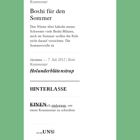
Kommentar
Boshi für den
Sommer
Den Winter über häkelte meine
Schwester viele Boshi-Mützen,
auch im Sommer wollen die Kids
nicht darauf verzichten. Die
Sommerwolle ist
― 7. Juli 2012
|
Kein
christine
Kommentar
Holunderblütensirup
HINTERLASSE
EINEN
Du musst dich
einloggen
, um
einen Kommentar zu schreiben
KOMMENTAR
….UNSERE