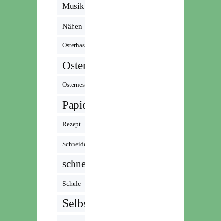
Musik /
Radio /
Nähen
Podcast
Osterhase
Ostern
Osternest
Papier
Rezept
Schneiden
schnell
Schule
Selbstgemacht