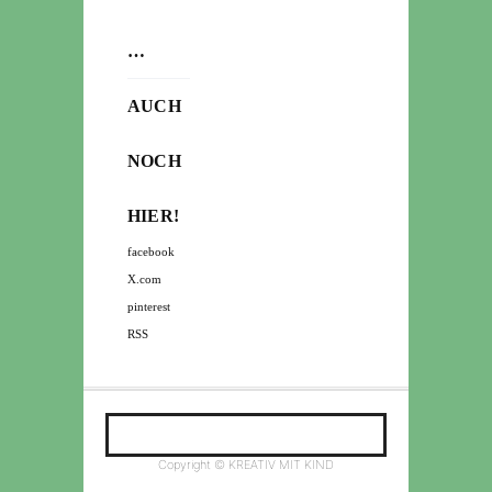
…
AUCH
NOCH
HIER!
facebook
X.com
pinterest
RSS
Copyright © KREATIV MIT KIND