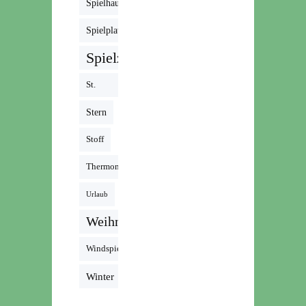
Spielhaus
Spielplatz
Spielzeug
St.
Martin
Stern
Stoff
Thermomix
Urlaub
Weihnachten
Windspiel
Winter