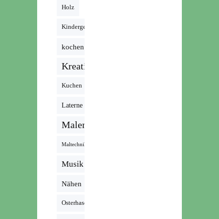
Holz
Kindergeburtstag
kochen
Kreativ
Kuchen
Laterne
Malen
Maltechnik
Musik /
Radio /
Nähen
Podcast
Osterhase