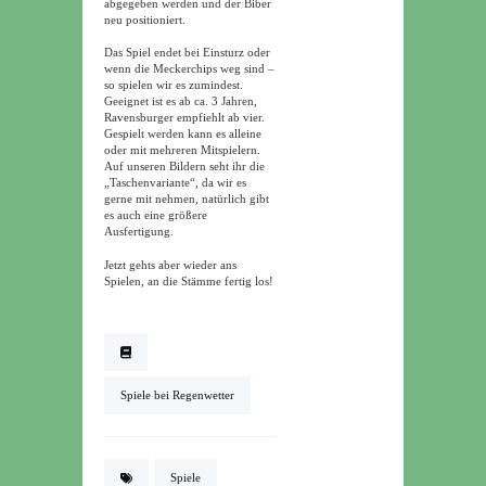
abgegeben werden und der Biber
neu positioniert.
Das Spiel endet bei Einsturz oder
wenn die Meckerchips weg sind –
so spielen wir es zumindest.
Geeignet ist es ab ca. 3 Jahren,
Ravensburger empfiehlt ab vier.
Gespielt werden kann es alleine
oder mit mehreren Mitspielern.
Auf unseren Bildern seht ihr die
„Taschenvariante“, da wir es
gerne mit nehmen, natürlich gibt
es auch eine größere
Ausfertigung.
Jetzt gehts aber wieder ans
Spielen, an die Stämme fertig los!
Spiele bei Regenwetter
Spiele