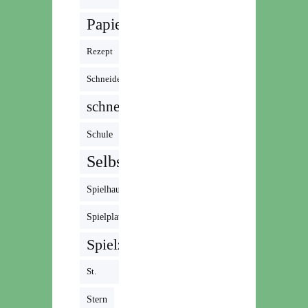
Papier
Rezept
Schneiden
schnell
Schule
Selbstgemacht
Spielhaus
Spielplatz
Spielzeug
St.
Martin
Stern