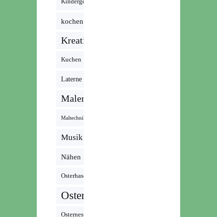
Kindergeburtstag
kochen
Kreativ
Kuchen
Laterne
Malen
Maltechnik
Musik /
Radio /
Nähen
Podcast
Osterhase
Ostern
Osternest