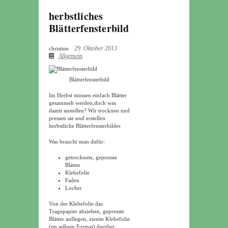
herbstliches
Blätterfensterbild
29. Oktober 2013
christine
Allgemein
Blätterfensterbild
Im Herbst müssen einfach Blätter
gesammelt werden,doch was
damit anstellen? Wir trocknen und
pressen sie und erstellen
herbstliche Blätterfensterbilder.
Was braucht man dafür:
getrocknete, gepresste
Blätter
Klebefolie
Faden
Locher
Von der Klebefolie das
Tragepapier abziehen, gepresste
Blätter auflegen, zweite Klebefolie
(im selbem Format) darüber