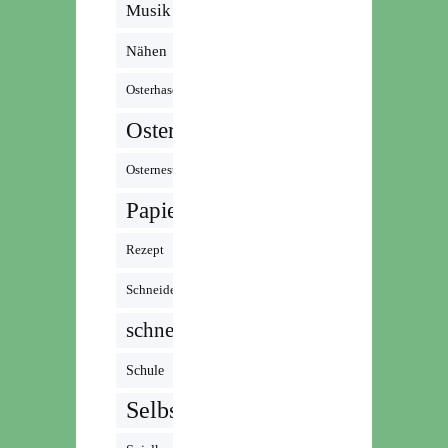
Musik /
Radio /
Nähen
Podcast
Osterhase
Ostern
Osternest
Papier
Rezept
Schneiden
schnell
Schule
Selbstgemacht