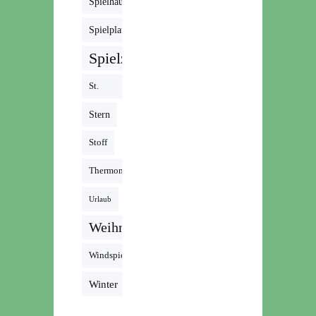
Spielhaus
Spielplatz
Spielzeug
St.
Martin
Stern
Stoff
Thermomix
Urlaub
Weihnachten
Windspiel
Winter