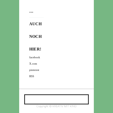
…
AUCH
NOCH
HIER!
facebook
X.com
pinterest
RSS
Copyright © KREATIV MIT KIND