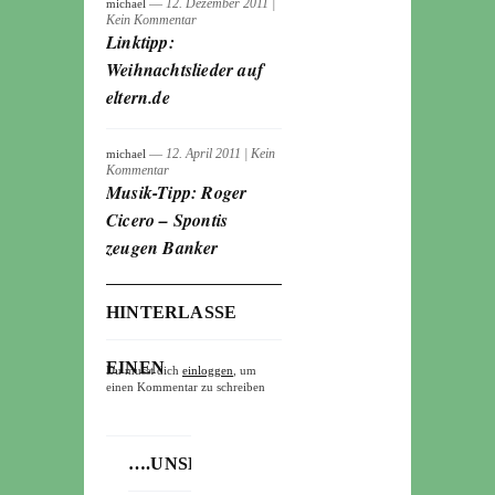
― 12. Dezember 2011
|
michael
Kein Kommentar
Linktipp:
Weihnachtslieder auf
eltern.de
― 12. April 2011
|
Kein
michael
Kommentar
Musik-Tipp: Roger
Cicero – Spontis
zeugen Banker
HINTERLASSE
EINEN
Du musst dich
einloggen
, um
einen Kommentar zu schreiben
KOMMENTAR
….UNSERE