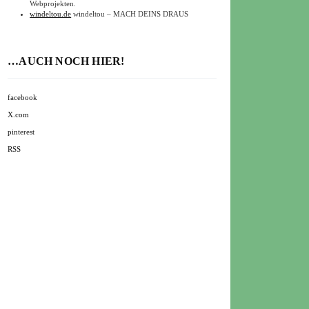
Webprojekten.
windeltou.de
windeltou – MACH DEINS DRAUS
…AUCH NOCH HIER!
facebook
X.com
pinterest
RSS