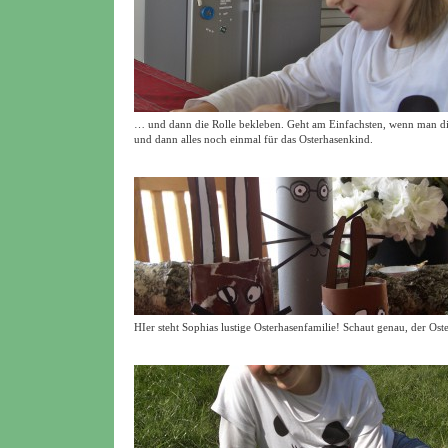
… und dann die Rolle bekleben. Geht am Einfachsten, wenn man die
und dann alles noch einmal für das Osterhasenkind.
HIer steht Sophias lustige Osterhasenfamilie! Schaut genau, der Os