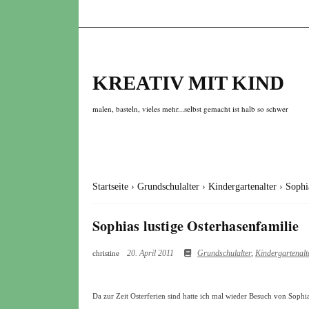
KREATIV MIT KIND
malen, basteln, vieles mehr...selbst gemacht ist halb so schwer
Startseite
›
Grundschulalter
›
Kindergartenalter
›
Sophi
Sophias lustige Osterhasenfamilie
20. April 2011
Grundschulalter
,
Kindergartenalt
christine
Da zur Zeit Osterferien sind hatte ich mal wieder Besuch von Sop