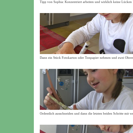
Tipp von Sophia: Konzentriert arbeiten und wirklich keine Lücken 
Dann ein Stück Fotokarton oder Tonpapier nehmen und zwei Ohren
Ordentlich ausschneiden und dann die letzten beiden Schritte mit