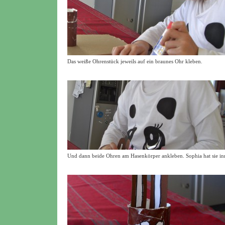
Das weiße Ohrenstück jeweils auf ein braunes Ohr kleben.
Und dann beide Ohren am Hasenkörper ankleben. Sophia hat sie inn