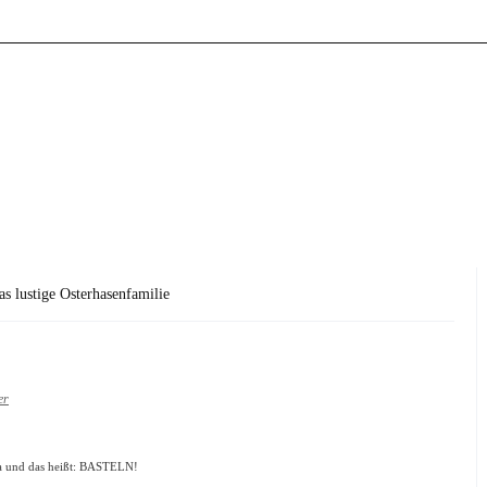
as lustige Osterhasenfamilie
er
hia und das heißt: BASTELN!