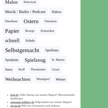
Malen
Maltechnik
Musik / Radio / Podcast
Nähen
Ostern
Osterhase
Osternest
Papier
Rezept
Schneiden
schnell
Schule
Selbstgemacht
Spielhaus
Spielzeug
Spielplatz
St. Martin
Stern
Stoff
Thermomix
Urlaub
Weihnachten
Winter
Windspiel
leuli.de
Tolles Startup aus unserer Region! Mitwachsender
Spielbogen
naturasan-fellshop.de
Fellprodukte aus unserer Region!
oh-ms.de
Hilfe bei eCommerce und anderen