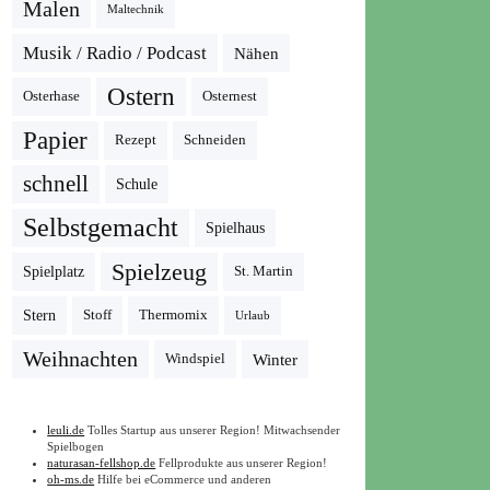
Malen
Maltechnik
Musik / Radio / Podcast
Nähen
Ostern
Osterhase
Osternest
Papier
Rezept
Schneiden
schnell
Schule
Selbstgemacht
Spielhaus
Spielzeug
Spielplatz
St. Martin
Stern
Stoff
Thermomix
Urlaub
Weihnachten
Winter
Windspiel
leuli.de
Tolles Startup aus unserer Region! Mitwachsender
Spielbogen
naturasan-fellshop.de
Fellprodukte aus unserer Region!
oh-ms.de
Hilfe bei eCommerce und anderen