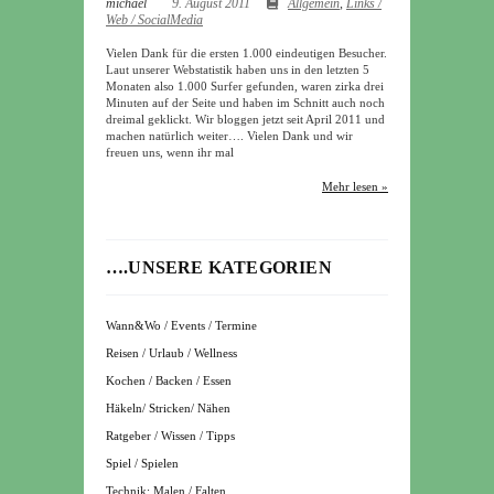
michael
9. August 2011
Allgemein
,
Links /
Web / SocialMedia
Vielen Dank für die ersten 1.000 eindeutigen Besucher.
Laut unserer Webstatistik haben uns in den letzten 5
Monaten also 1.000 Surfer gefunden, waren zirka drei
Minuten auf der Seite und haben im Schnitt auch noch
dreimal geklickt. Wir bloggen jetzt seit April 2011 und
machen natürlich weiter…. Vielen Dank und wir
freuen uns, wenn ihr mal
Mehr lesen »
….UNSERE KATEGORIEN
Wann&Wo / Events / Termine
Reisen / Urlaub / Wellness
Kochen / Backen / Essen
Häkeln/ Stricken/ Nähen
Ratgeber / Wissen / Tipps
Spiel / Spielen
Technik: Malen / Falten