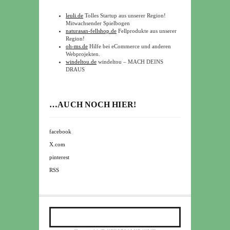
leuli.de
Tolles Startup aus unserer Region!
Mitwachsender Spielbogen
naturasan-fellshop.de
Fellprodukte aus unserer
Region!
oh-ms.de
Hilfe bei eCommerce und anderen
Webprojekten.
windeltou.de
windeltou – MACH DEINS
DRAUS
…AUCH NOCH HIER!
facebook
X.com
pinterest
RSS