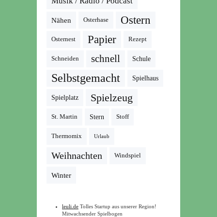
Musik / Radio / Podcast
Ostern
Nähen
Osterhase
Papier
Osternest
Rezept
schnell
Schneiden
Schule
Selbstgemacht
Spielhaus
Spielzeug
Spielplatz
St. Martin
Stern
Stoff
Thermomix
Urlaub
Weihnachten
Windspiel
Winter
leuli.de
Tolles Startup aus unserer Region!
Mitwachsender Spielbogen