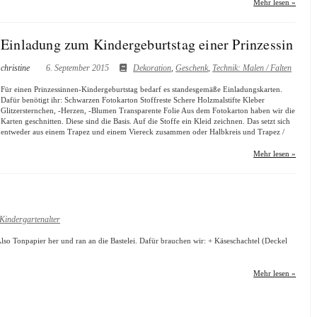
Mehr lesen »
Einladung zum Kindergeburtstag einer Prinzessin
christine
6. September 2015
Dekoration
,
Geschenk
,
Technik: Malen / Falten
Für einen Prinzessinnen-Kindergeburtstag bedarf es standesgemäße Einladungskarten.
Dafür benötigt ihr: Schwarzen Fotokarton Stoffreste Schere Holzmalstifte Kleber
Glitzersternchen, -Herzen, -Blumen Transparente Folie Aus dem Fotokarton haben wir die
Karten geschnitten. Diese sind die Basis. Auf die Stoffe ein Kleid zeichnen. Das setzt sich
entweder aus einem Trapez und einem Viereck zusammen oder Halbkreis und Trapez /
Mehr lesen »
Kindergartenalter
Also Tonpapier her und ran an die Bastelei. Dafür brauchen wir: + Käseschachtel (Deckel
Mehr lesen »