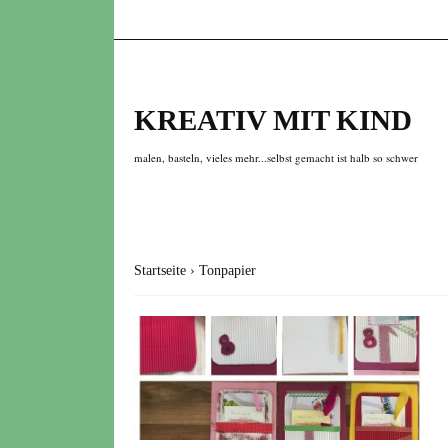
KREATIV MIT KIND
malen, basteln, vieles mehr...selbst gemacht ist halb so schwer
Startseite
›
Tonpapier