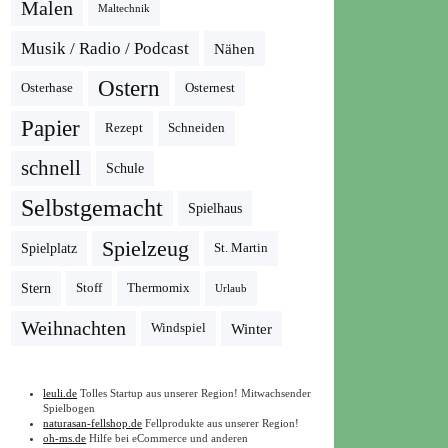
Malen
Maltechnik
Musik / Radio / Podcast
Nähen
Ostern
Osterhase
Osternest
Papier
Rezept
Schneiden
schnell
Schule
Selbstgemacht
Spielhaus
Spielzeug
Spielplatz
St. Martin
Stern
Stoff
Thermomix
Urlaub
Weihnachten
Winter
Windspiel
leuli.de
Tolles Startup aus unserer Region! Mitwachsender
Spielbogen
naturasan-fellshop.de
Fellprodukte aus unserer Region!
oh-ms.de
Hilfe bei eCommerce und anderen