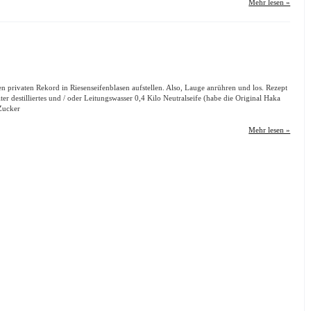
Mehr lesen »
n privaten Rekord in Riesenseifenblasen aufstellen. Also, Lauge anrühren und los. Rezept
Liter destilliertes und / oder Leitungswasser 0,4 Kilo Neutralseife (habe die Original Haka
m Zucker
Mehr lesen »