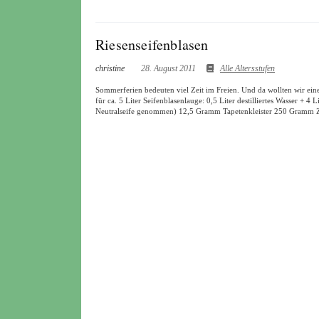
Riesenseifenblasen
christine
28. August 2011
Alle Altersstufen
Sommerferien bedeuten viel Zeit im Freien. Und da wollten wir eine
für ca. 5 Liter Seifenblasenlauge: 0,5 Liter destilliertes Wasser + 4 
Neutralseife genommen) 12,5 Gramm Tapetenkleister 250 Gram