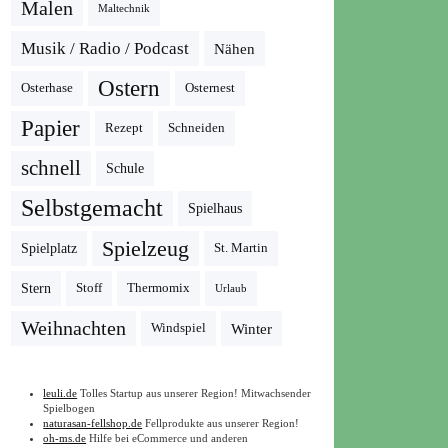
Malen
Maltechnik
Musik / Radio / Podcast
Nähen
Ostern
Osterhase
Osternest
Papier
Rezept
Schneiden
schnell
Schule
Selbstgemacht
Spielhaus
Spielzeug
Spielplatz
St. Martin
Stern
Stoff
Thermomix
Urlaub
Weihnachten
Winter
Windspiel
leuli.de
Tolles Startup aus unserer Region! Mitwachsender
Spielbogen
naturasan-fellshop.de
Fellprodukte aus unserer Region!
oh-ms.de
Hilfe bei eCommerce und anderen