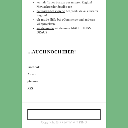
leuli.de
Tolles Startup aus unserer Region!
Mitwachsender Spielbogen
naturasan-fellshop.de
Fellprodukte aus unserer
Region!
oh-ms.de
Hilfe bei eCommerce und anderen
Webprojekten.
windeltou.de
windeltou – MACH DEINS
DRAUS
…AUCH NOCH HIER!
facebook
X.com
pinterest
RSS
Copyright © KREATIV MIT KIND