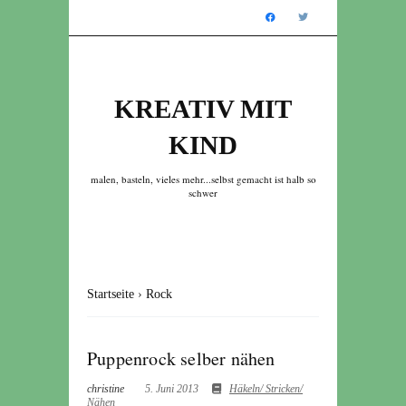
KREATIV MIT
KIND
malen, basteln, vieles mehr...selbst gemacht ist halb so
schwer
Startseite
›
Rock
Puppenrock selber nähen
christine
5. Juni 2013
Häkeln/ Stricken/
Nähen