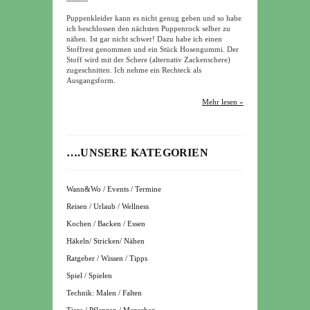
Puppenkleider kann es nicht genug geben und so habe
ich beschlossen den nächsten Puppenrock selber zu
nähen. Ist gar nicht schwer! Dazu habe ich einen
Stoffrest genommen und ein Stück Hosengummi. Der
Stoff wird mit der Schere (alternativ Zackenschere)
zugeschnitten. Ich nehme ein Rechteck als
Ausgangsform.
Mehr lesen »
….UNSERE KATEGORIEN
Wann&Wo / Events / Termine
Reisen / Urlaub / Wellness
Kochen / Backen / Essen
Häkeln/ Stricken/ Nähen
Ratgeber / Wissen / Tipps
Spiel / Spielen
Technik: Malen / Falten