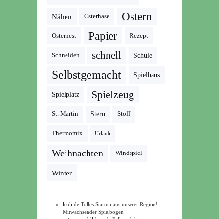
Ostern
Nähen
Osterhase
Papier
Osternest
Rezept
schnell
Schneiden
Schule
Selbstgemacht
Spielhaus
Spielzeug
Spielplatz
St. Martin
Stern
Stoff
Thermomix
Urlaub
Weihnachten
Windspiel
Winter
leuli.de
Tolles Startup aus unserer Region!
Mitwachsender Spielbogen