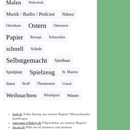
Malen
Maltechnik
Musik / Radio / Podcast
Nähen
Ostern
Osterhase
Osternest
Papier
Rezept
Schneiden
schnell
Schule
Selbstgemacht
Spielhaus
Spielzeug
Spielplatz
St. Martin
Stern
Stoff
Thermomix
Urlaub
Weihnachten
Winter
Windspiel
leuli.de
Tolles Startup aus unserer Region! Mitwachsender
Spielbogen
naturasan-fellshop.de
Fellprodukte aus unserer Region!
oh-ms.de
Hilfe bei eCommerce und anderen