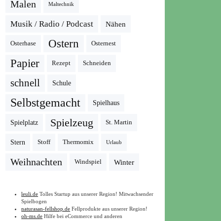
Malen
Maltechnik
Musik / Radio / Podcast
Nähen
Ostern
Osterhase
Osternest
Papier
Rezept
Schneiden
schnell
Schule
Selbstgemacht
Spielhaus
Spielzeug
Spielplatz
St. Martin
Stern
Stoff
Thermomix
Urlaub
Weihnachten
Winter
Windspiel
leuli.de
Tolles Startup aus unserer Region! Mitwachsender
Spielbogen
naturasan-fellshop.de
Fellprodukte aus unserer Region!
oh-ms.de
Hilfe bei eCommerce und anderen