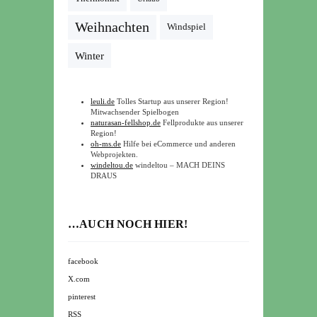
Weihnachten
Windspiel
Winter
leuli.de
Tolles Startup aus unserer Region!
Mitwachsender Spielbogen
naturasan-fellshop.de
Fellprodukte aus unserer
Region!
oh-ms.de
Hilfe bei eCommerce und anderen
Webprojekten.
windeltou.de
windeltou – MACH DEINS
DRAUS
…AUCH NOCH HIER!
facebook
X.com
pinterest
RSS