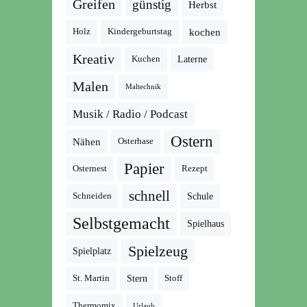
Greifen
günstig
Herbst
kochen
Holz
Kindergeburtstag
Kreativ
Kuchen
Laterne
Malen
Maltechnik
Musik / Radio / Podcast
Ostern
Nähen
Osterhase
Papier
Osternest
Rezept
schnell
Schneiden
Schule
Selbstgemacht
Spielhaus
Spielzeug
Spielplatz
St. Martin
Stern
Stoff
Thermomix
Urlaub