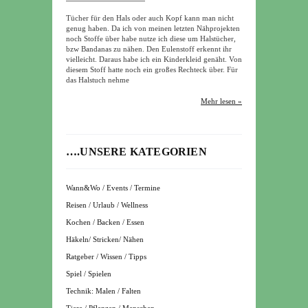
Tücher für den Hals oder auch Kopf kann man nicht
genug haben. Da ich von meinen letzten Nähprojekten
noch Stoffe über habe nutze ich diese um Halstücher,
bzw Bandanas zu nähen. Den Eulenstoff erkennt ihr
vielleicht. Daraus habe ich ein Kinderkleid genäht. Von
diesem Stoff hatte noch ein großes Rechteck über. Für
das Halstuch nehme
Mehr lesen »
….UNSERE KATEGORIEN
Wann&Wo / Events / Termine
Reisen / Urlaub / Wellness
Kochen / Backen / Essen
Häkeln/ Stricken/ Nähen
Ratgeber / Wissen / Tipps
Spiel / Spielen
Technik: Malen / Falten