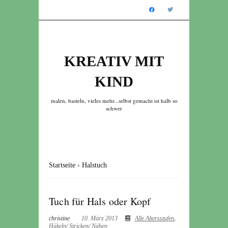
KREATIV MIT
KIND
malen, basteln, vieles mehr...selbst gemacht ist halb so
schwer
Startseite
›
Halstuch
Tuch für Hals oder Kopf
christine
10. März 2013
Alle Altersstufen
,
Häkeln/ Stricken/ Nähen