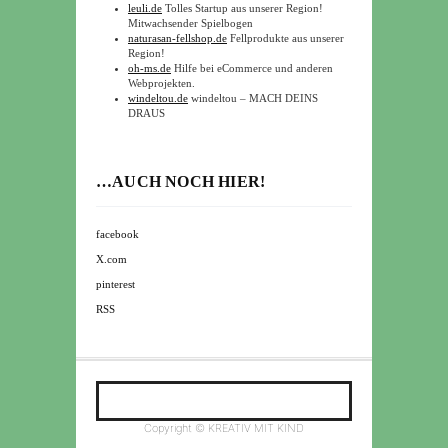
leuli.de
Tolles Startup aus unserer Region!
Mitwachsender Spielbogen
naturasan-fellshop.de
Fellprodukte aus unserer
Region!
oh-ms.de
Hilfe bei eCommerce und anderen
Webprojekten.
windeltou.de
windeltou – MACH DEINS
DRAUS
…AUCH NOCH HIER!
facebook
X.com
pinterest
RSS
Copyright © KREATIV MIT KIND