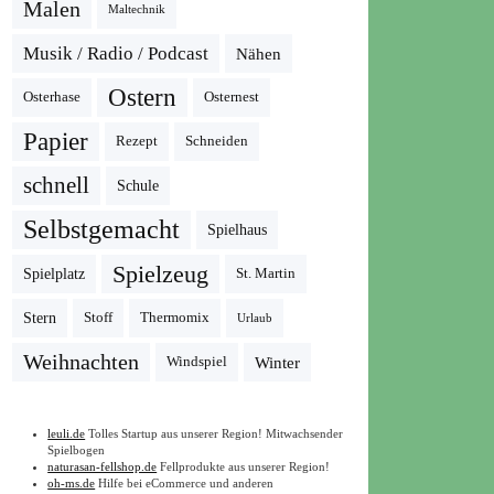
Malen
Maltechnik
Musik / Radio / Podcast
Nähen
Ostern
Osterhase
Osternest
Papier
Rezept
Schneiden
schnell
Schule
Selbstgemacht
Spielhaus
Spielzeug
Spielplatz
St. Martin
Stern
Stoff
Thermomix
Urlaub
Weihnachten
Winter
Windspiel
leuli.de
Tolles Startup aus unserer Region! Mitwachsender
Spielbogen
naturasan-fellshop.de
Fellprodukte aus unserer Region!
oh-ms.de
Hilfe bei eCommerce und anderen