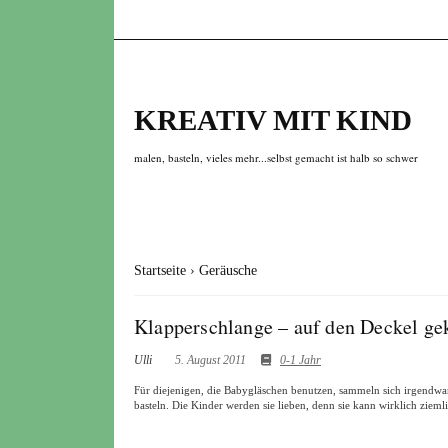
KREATIV MIT KIND
malen, basteln, vieles mehr...selbst gemacht ist halb so schwer
Startseite
›
Geräusche
Klapperschlange – auf den Deckel 
Ulli
5. August 2011
0-1 Jahr
Für diejenigen, die Babygläschen benutzen, sammeln sich irgendw
basteln. Die Kinder werden sie lieben, denn sie kann wirklich zieml