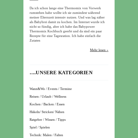
Da ich schon lange eine Thermomix von Vorwerk
rumstehen habe wollte ich sie zumindest während
meiner Elternzeit intensiv nutzen. Und was lag näher
als Babybrei damit zu kochen. Im Internet wurde ich
nicht so fündig, aber ich habe das Babypower
Thermomix Kochbuch geerbt und da sind ein paar
Rezepte für eine Tagesration. Ich habe einfach die
Zutaten
Mehr lesen »
….UNSERE KATEGORIEN
Wann&Wo / Events / Termine
Reisen / Urlaub / Wellness
Kochen / Backen / Essen
Häkeln/ Stricken/ Nähen
Ratgeber / Wissen / Tipps
Spiel / Spielen
Technik: Malen / Falten