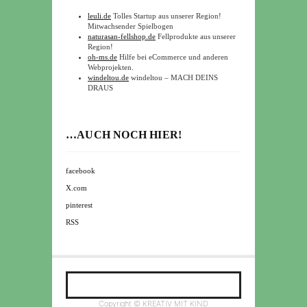
leuli.de
Tolles Startup aus unserer Region!
Mitwachsender Spielbogen
naturasan-fellshop.de
Fellprodukte aus unserer
Region!
oh-ms.de
Hilfe bei eCommerce und anderen
Webprojekten.
windeltou.de
windeltou – MACH DEINS
DRAUS
…AUCH NOCH HIER!
facebook
X.com
pinterest
RSS
Copyright © KREATIV MIT KIND