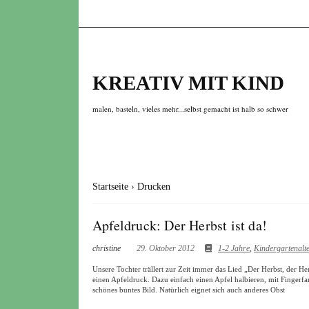
KREATIV MIT KIND
malen, basteln, vieles mehr...selbst gemacht ist halb so schwer
Startseite
›
Drucken
Apfeldruck: Der Herbst ist da!
christine
29. Oktober 2012
1-2 Jahre
,
Kindergartenalt
Unsere Tochter trällert zur Zeit immer das Lied „Der Herbst, der He
einen Apfeldruck. Dazu einfach einen Apfel halbieren, mit Fingerfa
schönes buntes Bild. Natürlich eignet sich auch anderes Obst