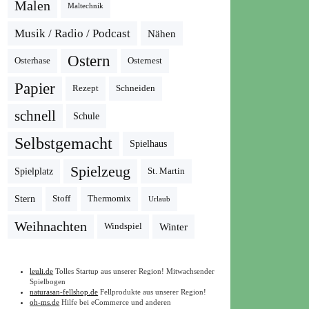
Malen
Maltechnik
Musik / Radio / Podcast
Nähen
Ostern
Osterhase
Osternest
Papier
Rezept
Schneiden
schnell
Schule
Selbstgemacht
Spielhaus
Spielzeug
Spielplatz
St. Martin
Stern
Stoff
Thermomix
Urlaub
Weihnachten
Winter
Windspiel
leuli.de
Tolles Startup aus unserer Region! Mitwachsender
Spielbogen
naturasan-fellshop.de
Fellprodukte aus unserer Region!
oh-ms.de
Hilfe bei eCommerce und anderen