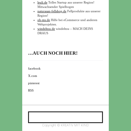
leuli.de
Tolles Startup aus unserer Region!
Mitwachsender Spielbogen
naturasan-fellshop.de
Fellprodukte aus unserer
Region!
oh-ms.de
Hilfe bei eCommerce und anderen
Webprojekten.
windeltou.de
windeltou – MACH DEINS
DRAUS
…AUCH NOCH HIER!
facebook
X.com
pinterest
RSS
Copyright © KREATIV MIT KIND