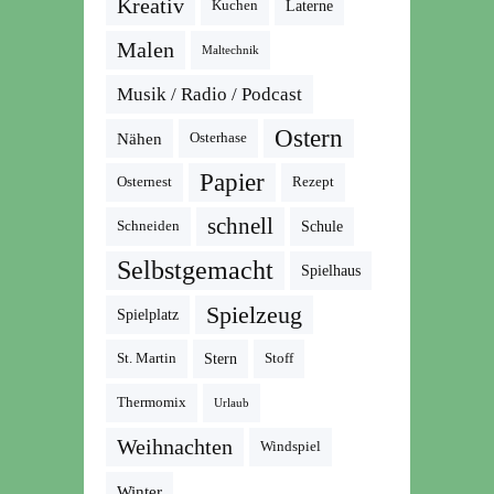
Kreativ
Kuchen
Laterne
Malen
Maltechnik
Musik / Radio / Podcast
Ostern
Nähen
Osterhase
Papier
Osternest
Rezept
schnell
Schneiden
Schule
Selbstgemacht
Spielhaus
Spielzeug
Spielplatz
St. Martin
Stern
Stoff
Thermomix
Urlaub
Weihnachten
Windspiel
Winter