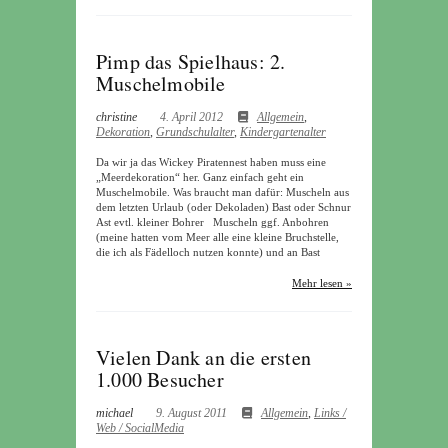
Pimp das Spielhaus: 2.
Muschelmobile
christine
4. April 2012
Allgemein
,
Dekoration
,
Grundschulalter
,
Kindergartenalter
Da wir ja das Wickey Piratennest haben muss eine
„Meerdekoration“ her. Ganz einfach geht ein
Muschelmobile. Was braucht man dafür: Muscheln aus
dem letzten Urlaub (oder Dekoladen) Bast oder Schnur
Ast evtl. kleiner Bohrer Muscheln ggf. Anbohren
(meine hatten vom Meer alle eine kleine Bruchstelle,
die ich als Fädelloch nutzen konnte) und an Bast
Mehr lesen »
Vielen Dank an die ersten
1.000 Besucher
michael
9. August 2011
Allgemein
,
Links /
Web / SocialMedia