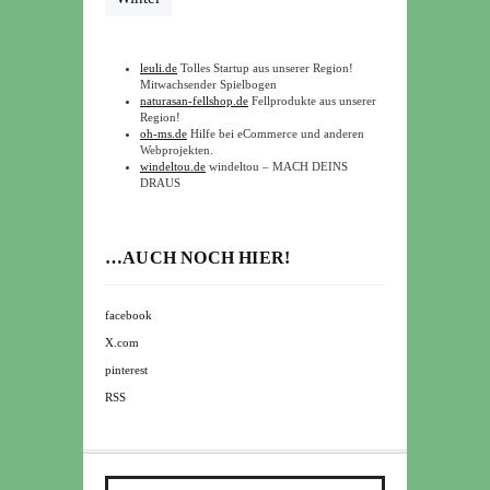
leuli.de
Tolles Startup aus unserer Region!
Mitwachsender Spielbogen
naturasan-fellshop.de
Fellprodukte aus unserer
Region!
oh-ms.de
Hilfe bei eCommerce und anderen
Webprojekten.
windeltou.de
windeltou – MACH DEINS
DRAUS
…AUCH NOCH HIER!
facebook
X.com
pinterest
RSS