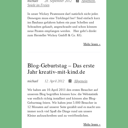
michael
28. September 2012
Allgemein
,
Spiele im Freien
In unser Wickey Piratennest darf natürlich nicht jeder.
Deswegen muss eine Türklingel her! Sind einfach kurz
ins Bauhaus gefahren haben ein paar Schellen und
Schrauben gekauft, angeschraubt und schon können
neue Piraten empfangen werden. Hier geht’s direkt
zum Hersteller Wickey GmbH & Co. KG.
Mehr lesen »
Blog-Geburtstag – Das erste
Jahr kreativ-mit-kind.de
michael
12. April 2012
Allgemein
Wir haben am 10.April 2011 den ersten Besucher auf
unserem Blog begrüßen können bzw. die Webstatistik
war endlich richtig installiert und können also Blog-
Geburtstag feiern. Wir haben jetzt 5.000 Besucher in
12 Monaten auf unserer Seite gezählt und es macht uns
immer noch viel Spaß die Dinge rund um unsere
Kleine aufzuschreiben und zu veröffentlichen.
Mehr lesen »