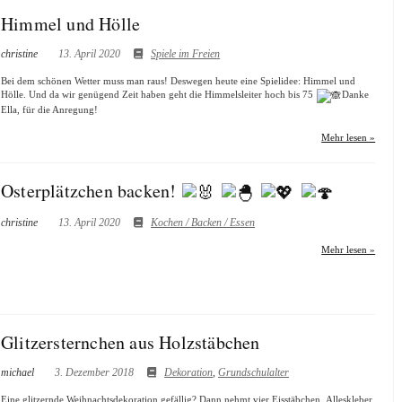
Himmel und Hölle
christine
13. April 2020
Spiele im Freien
Bei dem schönen Wetter muss man raus! Deswegen heute eine Spielidee: Himmel und
Hölle. Und da wir genügend Zeit haben geht die Himmelsleiter hoch bis 75
Danke
Ella, für die Anregung!
Mehr lesen »
Osterplätzchen backen!
christine
13. April 2020
Kochen / Backen / Essen
Mehr lesen »
Glitzersternchen aus Holzstäbchen
michael
3. Dezember 2018
Dekoration
,
Grundschulalter
Eine glitzernde Weihnachtsdekoration gefällig? Dann nehmt vier Eisstäbchen, Alleskleber,