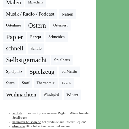
Malen
Maltechnik
Musik / Radio / Podcast
Nähen
Ostern
Osterhase
Osternest
Papier
Rezept
Schneiden
schnell
Schule
Selbstgemacht
Spielhaus
Spielzeug
Spielplatz
St. Martin
Stern
Stoff
Thermomix
Urlaub
Weihnachten
Winter
Windspiel
leuli.de
Tolles Startup aus unserer Region! Mitwachsender
Spielbogen
naturasan-fellshop.de
Fellprodukte aus unserer Region!
oh-ms.de
Hilfe bei eCommerce und anderen