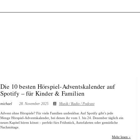
Die 10 besten Hörspiel-Adventskalender auf
Spotify – für Kinder & Familien
michael
28. November 2025
Musik / Radio / Podcast
Advent ohne Hörspiele? Für viele Familien undenkbar. Auf Spotify gibt’s jede
Menge Hörspiel-Adventskalender, bei denen ihr vom 1. bis 24. Dezember täglich ein
neues Kapitel hören könnt – perfekt fürs Frühstück, Autofahrten oder gemütliche
Nachmittage.
Mehr lesen »