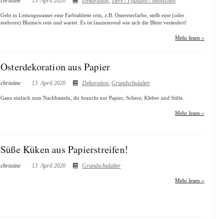
christine
13. April 2020
Dekoration
,
Tiere / Pflanzen / Menschen
Gebt in Leitungswasser eine Farbtablette rein, z.B. Ostereierfarbe, stellt eine (oder
mehrere) Blume/n rein und wartet. Es ist faszinierend wie sich die Blüte verändert!
Mehr lesen »
Osterdekoration aus Papier
christine
13. April 2020
Dekoration
,
Grundschulalter
Ganz einfach zum Nachbasteln, ihr braucht nur Papier, Schere, Kleber und Stifte.
Mehr lesen »
Süße Küken aus Papierstreifen!
christine
13. April 2020
Grundschulalter
Mehr lesen »