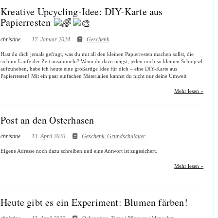
Kreative Upcycling-Idee: DIY-Karte aus
Papierresten
christine
17. Januar 2024
Geschenk
Hast du dich jemals gefragt, was du mit all den kleinen Papierresten machen sollst, die
sich im Laufe der Zeit ansammeln? Wenn du dazu neigst, jeden noch so kleinen Schnipsel
aufzuheben, habe ich heute eine großartige Idee für dich – eine DIY-Karte aus
Papierresten! Mit ein paar einfachen Materialien kannst du nicht nur deine Umwelt
Mehr lesen »
Post an den Osterhasen
christine
13. April 2020
Geschenk
,
Grundschulalter
Eigene Adresse noch dazu schreiben und eine Antwort ist zugesichert.
Mehr lesen »
Heute gibt es ein Experiment: Blumen färben!