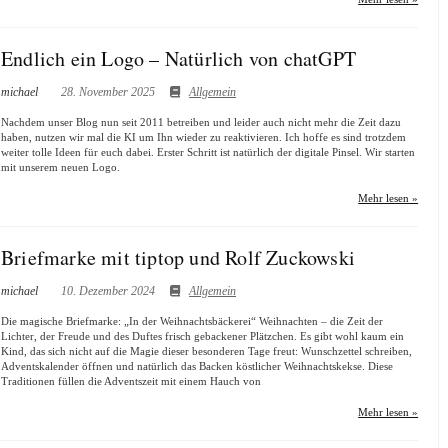
Endlich ein Logo – Natürlich von chatGPT
michael
28. November 2025
Allgemein
Nachdem unser Blog nun seit 2011 betreiben und leider auch nicht mehr die Zeit dazu
haben, nutzen wir mal die KI um Ihn wieder zu reaktivieren. Ich hoffe es sind trotzdem
weiter tolle Ideen für euch dabei. Erster Schritt ist natürlich der digitale Pinsel. Wir starten
mit unserem neuen Logo.
Mehr lesen »
Briefmarke mit tiptop und Rolf Zuckowski
michael
10. Dezember 2024
Allgemein
Die magische Briefmarke: „In der Weihnachtsbäckerei“ Weihnachten – die Zeit der
Lichter, der Freude und des Duftes frisch gebackener Plätzchen. Es gibt wohl kaum ein
Kind, das sich nicht auf die Magie dieser besonderen Tage freut: Wunschzettel schreiben,
Adventskalender öffnen und natürlich das Backen köstlicher Weihnachtskekse. Diese
Traditionen füllen die Adventszeit mit einem Hauch von
Mehr lesen »