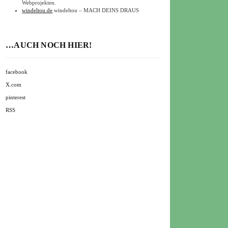
Webprojekten.
windeltou.de
windeltou – MACH DEINS DRAUS
…AUCH NOCH HIER!
facebook
X.com
pinterest
RSS